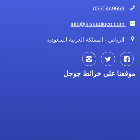
0530449669
info@alsaadiqco.com
الرياض - المملكة العربية السعودية
تابعنا
تابعنا
تابعنا
موقعنا على خرائط جوجل
على
على
على
فيسبوك
تويتر
انستجرام