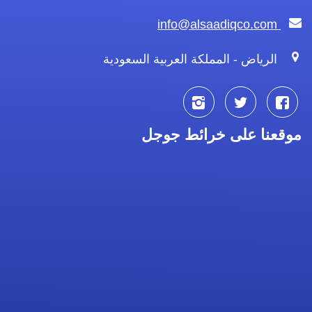
info@alsaadiqco.com
الرياض - المملكة العربية السعودية
تابعنا
تابعنا
تابعنا
موقعنا على خرائط جوجل
على
على
على
فيسبوك
تويتر
انستجرام