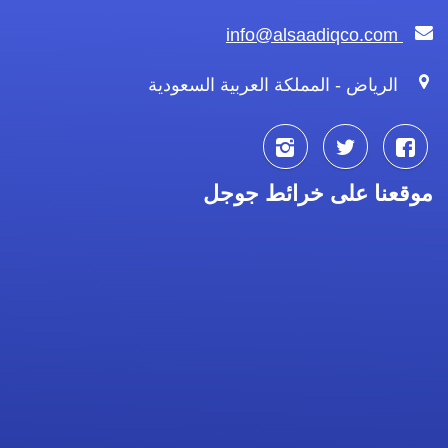
info@alsaadiqco.com
الرياض - المملكة العربية السعودية
تابعنا
تابعنا
تابعنا
موقعنا على خرائط جوجل
على
على
على
فيسبوك
تويتر
انستجرام