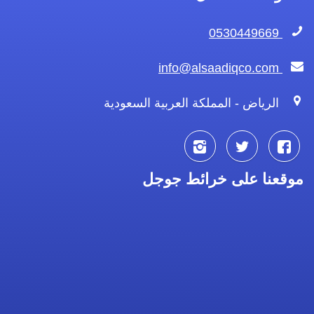
0530449669
info@alsaadiqco.com
الرياض - المملكة العربية السعودية
تابعنا
تابعنا
تابعنا
موقعنا على خرائط جوجل
على
على
على
فيسبوك
تويتر
انستجرام