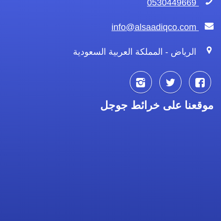
0530449669
info@alsaadiqco.com
الرياض - المملكة العربية السعودية
تابعنا
تابعنا
تابعنا
موقعنا على خرائط جوجل
على
على
على
فيسبوك
تويتر
انستجرام