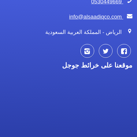
0530449669
info@alsaadiqco.com
الرياض - المملكة العربية السعودية
تابعنا
تابعنا
تابعنا
موقعنا على خرائط جوجل
على
على
على
فيسبوك
تويتر
انستجرام