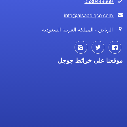
0530449669
info@alsaadiqco.com
الرياض - المملكة العربية السعودية
تابعنا
تابعنا
تابعنا
موقعنا على خرائط جوجل
على
على
على
فيسبوك
تويتر
انستجرام