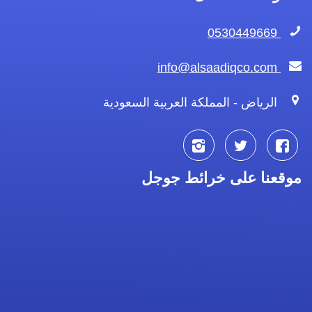
0530449669
info@alsaadiqco.com
الرياض - المملكة العربية السعودية
تابعنا
تابعنا
تابعنا
موقعنا على خرائط جوجل
على
على
على
فيسبوك
تويتر
انستجرام