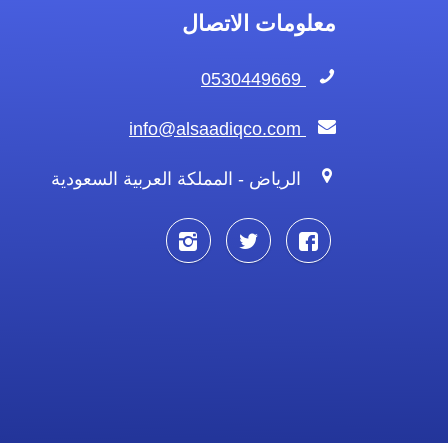
معلومات الاتصال
0530449669
info@alsaadiqco.com
الرياض - المملكة العربية السعودية
تابعنا
تابعنا
تابعنا
على
على
على
فيسبوك
تويتر
انستجرام