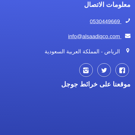
معلومات الاتصال
0530449669
info@alsaadiqco.com
الرياض - المملكة العربية السعودية
تابعنا
تابعنا
تابعنا
موقعنا على خرائط جوجل
على
على
على
فيسبوك
تويتر
انستجرام