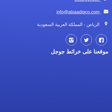
info@alsaadiqco.com
الرياض - المملكة العربية السعودية
تابعنا
تابعنا
تابعنا
موقعنا على خرائط جوجل
على
على
على
فيسبوك
تويتر
انستجرام