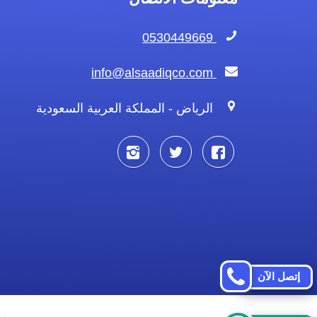
0530449669
info@alsaadiqco.com
الرياض - المملكة العربية السعودية
تابعنا
تابعنا
تابعنا
على
على
على
فيسبوك
تويتر
انستجرام
إتصل الآن