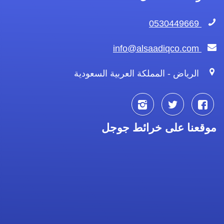
0530449669
info@alsaadiqco.com
الرياض - المملكة العربية السعودية
تابعنا
تابعنا
تابعنا
موقعنا على خرائط جوجل
على
على
على
فيسبوك
تويتر
انستجرام